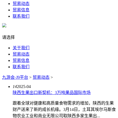
贸易动态
贸易信息
联系我们
请选择
关于我们
贸易动态
贸易信息
联系我们
九游会·J9平台
>
贸易动态
>
14
2025-04
陕西生果出口新契机：3万吨果品国际市场
跟着全球对健康和高质量食物需求的增加，陕西的生果
财产送来了新的成长机缘。3月14日，土耳其埃尔马斯食
物农业工业和商业无限公司取陕西多家生果出...