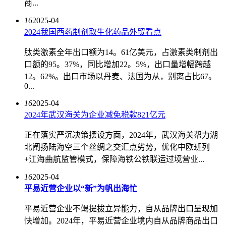
商...
16
2025-04
2024我国西药制剂取生化药品外贸看点
肽类激素全年出口额为14。61亿美元，占激素类制剂出
口额的95。37%，同比增加22。5%，出口量增幅跨越
12。62%。出口市场以丹麦、法国为从，别离占比67。
0...
16
2025-04
2024年武汉海关为企业减免税款821亿元
正在落实严沉决策摆设方面，2024年，武汉海关帮力湖
北阐扬陆海空三个丝绸之交汇点劣势，优化中欧班列
+江海曲航监管模式，保障海铁公铁联运过境营业...
16
2025-04
平易近营企业以“新”为帆出海忙
平易近营企业不竭提拔立异能力，自从品牌出口呈现加
快增加。2024年，平易近营企业境内自从品牌商品出口