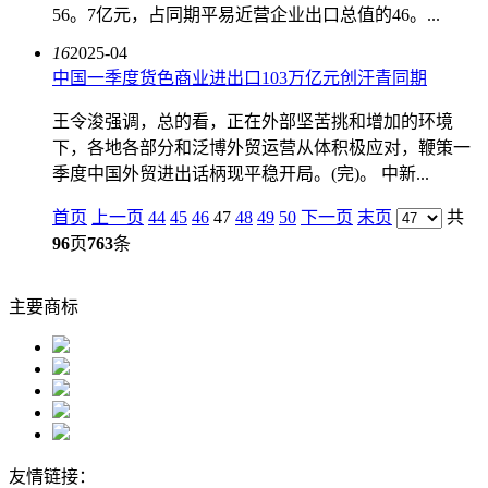
56。7亿元，占同期平易近营企业出口总值的46。...
16
2025-04
中国一季度货色商业进出口103万亿元创汗青同期
王令浚强调，总的看，正在外部坚苦挑和增加的环境
下，各地各部分和泛博外贸运营从体积极应对，鞭策一
季度中国外贸进出话柄现平稳开局。(完)。 中新...
首页
上一页
44
45
46
47
48
49
50
下一页
末页
共
96
页
763
条
主要商标
友情链接：