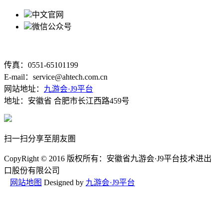
中文官网
微信公众号
传真：0551-65101199
E-mail：service@ahtech.com.cn
网站地址：
九游会·J9平台
地址：安徽省 合肥市长江西路459号
扫一扫分享至朋友圏
CopyRight © 2016 版权所有：安徽省九游会·J9平台技术进出
口股份有限公司
网站地图
Designed by
九游会·J9平台