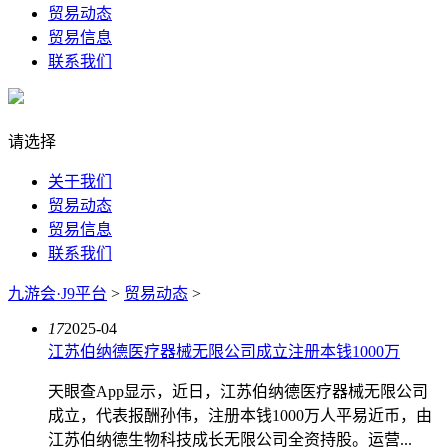
贸易动态
贸易信息
联系我们
请选择
关于我们
贸易动态
贸易信息
联系我们
九游会·J9平台
>
贸易动态
>
17
2025-04
江苏伯纳德医疗器械无限公司成立注册本钱1000万
天眼查App显示，近日，江苏伯纳德医疗器械无限公司
成立，代表报酬孙伟，注册本钱1000万人平易近币，由
江苏伯纳德生物科技成长无限公司全资持股。运营...