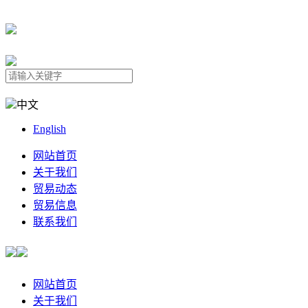
中文
English
网站首页
关于我们
贸易动态
贸易信息
联系我们
网站首页
关于我们