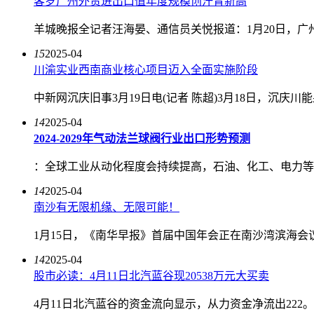
客岁广州外贸进出口值年度规模创汗青新高
羊城晚报全记者汪海晏、通信员关悦报道：1月20日，广州海
15
2025-04
川渝实业西南商业核心项目迈入全面实施阶段
中新网沉庆旧事3月19日电(记者 陈超)3月18日，沉
14
2025-04
2024-2029年气动法兰球阀行业出口形势预测
：全球工业从动化程度会持续提高，石油、化工、电力等
14
2025-04
南沙有无限机缘、无限可能！
1月15日，《南华早报》首届中国年会正在南沙湾滨海会
14
2025-04
股市必读：4月11日北汽蓝谷现20538万元大买卖
4月11日北汽蓝谷的资金流向显示，从力资金净流出222。6