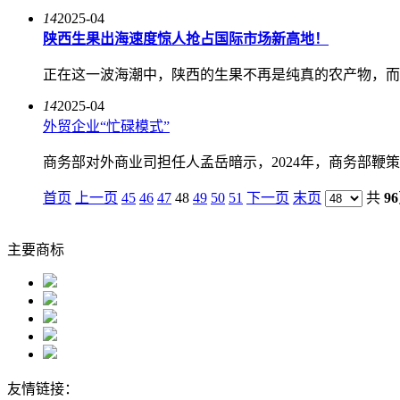
14
2025-04
陕西生果出海速度惊人抢占国际市场新高地！
正在这一波海潮中，陕西的生果不再是纯真的农产物，而
14
2025-04
外贸企业“忙碌模式”
商务部对外商业司担任人孟岳暗示，2024年，商务部鞭
首页
上一页
45
46
47
48
49
50
51
下一页
末页
共
96
主要商标
友情链接：