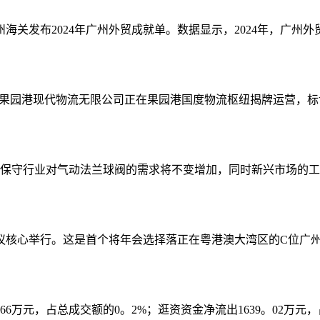
关发布2024年广州外贸成就单。数据显示，2024年，广州外贸
庆川能果园港现代物流无限公司正在果园港国度物流枢纽揭牌运营，标
保守行业对气动法兰球阀的需求将不变增加，同时新兴市场的工业
议核心举行。这是首个将年会选择落正在粤港澳大湾区的C位广州南
6万元，占总成交额的0。2%；逛资资金净流出1639。02万元，