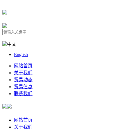
中文
English
网站首页
关于我们
贸易动态
贸易信息
联系我们
网站首页
关于我们