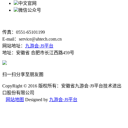
中文官网
微信公众号
传真：0551-65101199
E-mail：service@ahtech.com.cn
网站地址：
九游会·J9平台
地址：安徽省 合肥市长江西路459号
扫一扫分享至朋友圏
CopyRight © 2016 版权所有：安徽省九游会·J9平台技术进出
口股份有限公司
网站地图
Designed by
九游会·J9平台