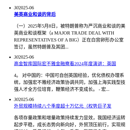
30
2025-06
美英商业和谈的背后
（一）2025年5月8日，被特朗普称为严沉商业和谈的美
英商业和谈框架（a MAJOR TRADE DEAL WITH
REPRESENTATIVES OF A BIG）正在白宫卵形办公室
签订，虽然特朗普及其团...
30
2025-06
高金智库国际宏不雅金融察看2024年度演讲：英国
4。 对中国的：中国可自创英国经验，优化债权办理系
统，加强宏不雅经济政策协调共同，加强上海实践型技
强人才全方位培育，鞭策经济不变成长。 - 宏...
30
2025-06
外贸规模持续八个季度超十万亿元（权势巨子发
各项存量政策和增量政策持续发力显效，我国经济运转
起步平稳，成长态势向新向好，外贸顶压前行，实现规