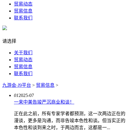
贸易动态
贸易信息
联系我们
请选择
关于我们
贸易动态
贸易信息
联系我们
九游会·J9平台
>
贸易信息
>
01
2025-07
一来中美告竣严沉商业和谈！
正在此之前，所有专家学者都预测，这一次两边正在的
漫谈，更多是沟通，而非告竣本色性和谈。但当实正的
本色性和谈到来之时，于两边而言，这都是一...