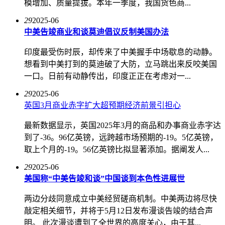
模增加、质量提拔。本年一季度，我国货色商...
29
2025-06
中美告竣商业和谈莫迪倡议反制美国办法
印度最受伤时辰，却传来了中美握手中场歇息的动静。
想看到中美打到的莫迪破了大防，立马跳出来反咬美国
一口。日前有动静传出，印度正正在考虑对一...
29
2025-06
英国3月商业赤字扩大超预期经济前景引担心
最新数据显示，英国2025年3月的商品和办事商业赤字达
到了-36。96亿英镑，远跨越市场预期的-19。5亿英镑，
取上个月的-19。56亿英镑比拟显著添加。据阐发人...
29
2025-06
美国称“中美告竣和谈”中国谈到本色性进展世
两边分歧同意成立中美经贸磋商机制。中美两边将尽快
敲定相关细节，并将于5月12日发布漫谈告竣的结合声
明。 此次漫谈遭到了全世界的高度关心，由于其...