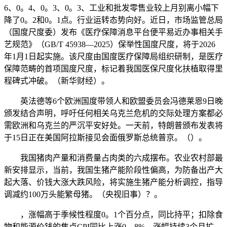
6、0。4、0。3、0。3、工业和批发零售业较上月别离小幅下
降了0。2和0。1点。行业运转态势向好。近日，市场监管总局
（国度尺度委）发布《医疗保障消息平台便平易近办事相关手
艺规范》（GB/T 45938—2025）保举性国度尺度，将于2026
年1月1日起实施。该尺度由国度医疗保障局组织研制，是医疗
保障范畴的首项国度尺度，标记着我国医保尺度化扶植取得里
程碑式冲破。（新华财经）。
英法德等6个欧洲国度带领人和欧盟委员会冯德莱恩9日晚
颁发结合声明，呼吁任何相关乌克兰危机的交际处理方案都必
需欧洲和乌克兰的严沉平安好处。一天前，特朗普颁布发表将
于15日正在美国阿拉斯接见会面俄罗斯总统普京。（）。
我国猪肉产量和消费量占肉类的六成摆布。农业农村部最
新安排显示，当前，我国生猪产能阶段性偏高，为防备出产大
起大落、价钱大涨大跌风险，将实施生猪产能分析调控，指导
调减约100万头能繁母猪。（央视旧事）？。
，涨幅高于季候性程度0。1个百分点，同比持平；扣除食
物和能源价钱的焦点CPI同比上涨0。8%，涨幅持续3个月扩