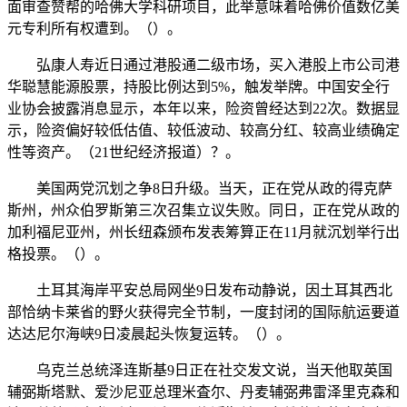
面审查赞帮的哈佛大学科研项目，此举意味着哈佛价值数亿美
元专利所有权遭到。（）。
弘康人寿近日通过港股通二级市场，买入港股上市公司港
华聪慧能源股票，持股比例达到5%，触发举牌。中国安全行
业协会披露消息显示，本年以来，险资曾经达到22次。数据显
示，险资偏好较低估值、较低波动、较高分红、较高业绩确定
性等资产。（21世纪经济报道）？。
美国两党沉划之争8日升级。当天，正在党从政的得克萨
斯州，州众伯罗斯第三次召集立议失败。同日，正在党从政的
加利福尼亚州，州长纽森颁布发表筹算正在11月就沉划举行出
格投票。（）。
土耳其海岸平安总局网坐9日发布动静说，因土耳其西北
部恰纳卡莱省的野火获得完全节制，一度封闭的国际航运要道
达达尼尔海峡9日凌晨起头恢复运转。（）。
乌克兰总统泽连斯基9日正在社交发文说，当天他取英国
辅弼斯塔默、爱沙尼亚总理米査尔、丹麦辅弼弗雷泽里克森和