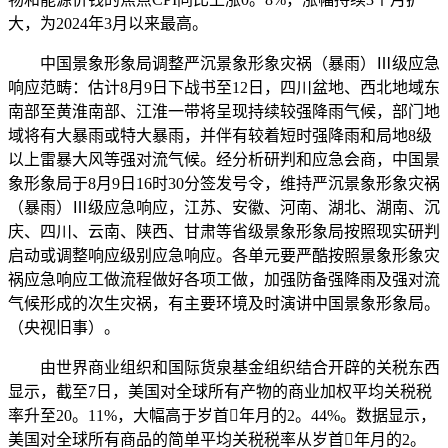
大，为2024年3月以来最高。
中国景象形象局调整严沉景象形象灾祸（暴雨）Ⅲ级应急
响应范畴：估计8月9日下战书至12日，四川盆地、西北地域东
南部至黄淮南部、江淮一带将呈现持续较强降雨气候，部门地
域将有大暴雨或特大暴雨，并伴有较着短时强降雨和局地8级
以上雷暴大风等强对流气候。经分析研判和应急会商，中国景
象形象局于8月9日16时30分签发号令，维持严沉景象形象灾祸
（暴雨）Ⅲ级应急响应，江苏、安徽、河南、湖北、湖南、沉
庆、四川、云南、陕西、甘肃等省级景象形象局按照现实研判
启动或调整响应级别应急响应。各单元要严酷按照景象形象灾
祸应急响应工做流程做好各项工做，加强防备强降雨及强对流
气候形成的次生灾祸，有主要环境及时演讲中国景象形象局。
（央视旧事）。
由世界商业组织和国际货泉基金组织结合开辟的关税东西
显示，截至7日，美国对全球所有产物的商业加权平均关税税
率升至20。11%，大幅高于岁首年月的2。44%。数据显示，
美国对全球所有商品的简单平均关税税率从岁首年月的2。