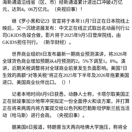
海新通道沿线省（区、市）经新通道累计进出口冲破4万亿
元，达到4。06万亿元。（央视旧事）！
继《罗小黑和记2》官宣将于本年11月7日正在日本院线上
映后，又一沉磅进展发布：中文正在线正式取出名动画刊行公
司GKIDS告竣合做，影片将于2025年9月5日登岸院线，由
GKIDS担任刊行。（新华财经）。
世界商业组织8日发布最新一期商业预测演讲，将2026年
全球货色商业增加预期从4月预测的2。5%下调至1。8%。演
讲，近期关税调整将对全球商业前景发生负面影响。美国7日
生效的高额“对等关税”将正在2025年下半年及2026年拖累美国
进口、美国商业伙伴出口。（）！
记者本地时间8月9日获悉，动静人士称，卡塔尔取美国正
正在就竣事加沙地带冲突拟定一份全面停火和谈方案，并打算
正在将来两周内将方案提交给以色列和巴勒斯坦伊斯兰抵当活
动（哈马斯）进行会商。（央视旧事）。
据美国8日报道，特朗普当天再向哈佛大学施压，称将全