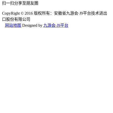
扫一扫分享至朋友圏
CopyRight © 2016 版权所有：安徽省九游会·J9平台技术进出
口股份有限公司
网站地图
Designed by
九游会·J9平台