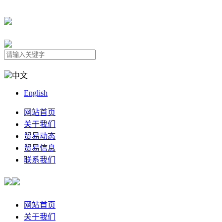
中文
English
网站首页
关于我们
贸易动态
贸易信息
联系我们
网站首页
关于我们