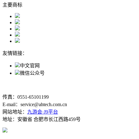
主要商标
友情链接：
中文官网
微信公众号
传真：0551-65101199
E-mail：service@ahtech.com.cn
网站地址：
九游会·J9平台
地址：安徽省 合肥市长江西路459号