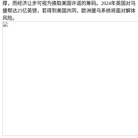
撑，而经济让步可视为换取美国许诺的筹码。2024年英国对乌
援帮达25亿英镑，若得到美国共同，欧洲援乌系统将面对解体
风险。