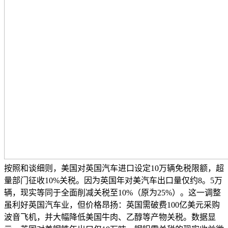
按照和谈细则，美国对英国汽车进口设定10万辆免税限额，超
量部门征收10%关税。因为英国年对美汽车出口量仅约8。5万
辆，现实等同于全面削减关税至10%（原为25%）。这一调整
虽利好英国汽车业，但价格昂扬：英国需破费100亿美元采购
波音飞机，并大幅降低美国牛肉、乙醇等产物关税。数据显