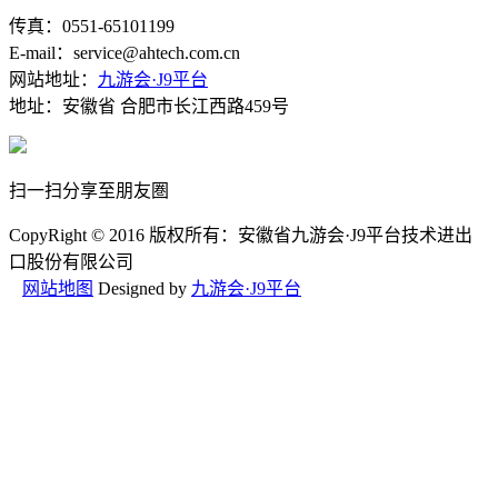
传真：0551-65101199
E-mail：service@ahtech.com.cn
网站地址：
九游会·J9平台
地址：安徽省 合肥市长江西路459号
扫一扫分享至朋友圏
CopyRight © 2016 版权所有：安徽省九游会·J9平台技术进出
口股份有限公司
网站地图
Designed by
九游会·J9平台