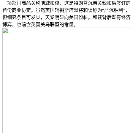
一项部门商品关税削减和谈，这是特朗普沉启关税和后签订的
首份商业协定。虽然英国辅弼斯塔默将和谈称为“严沉胜利”，
但细究条目可发觉，天黎明显向美国倾斜。和谈背后既有经济
博弈，也暗含英国美乌联盟的考量。