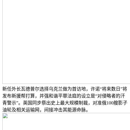
新任外长瓦德普尔选择乌克兰做为首访地，许诺“将来数日”将
发布新援帮打算，并强和谐平罪法庭的设立是“对侵略者的汗
青警示”。英国同步祭出史上最大规模制裁，对准俄100艘影子
油轮及相关运输网，间接冲击其能源命脉。