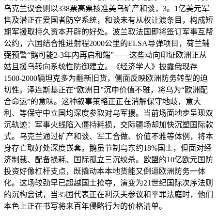
乌克兰议会则以338票高票核准美乌矿产和谈，3。1亿美元军
售及潜正在爱国者防空系统，和谈未有从权让渡条目，构成短
期军援取持久资本开辟的好处。波兰取法国即将签订军事互帮
公约，六国结合推进射程2000公里的ELSA导弹项目，荷兰辅
弼预警“鹅可能2-3年内再启和端”——这些动向印证欧洲正从
姑且援乌转向系统性防御建立。《经济学人》披露俄现存
1500-2000辆坦克多为翻新旧货，侧面反映欧洲防务转型的迫
切性。泽连斯基正在“欧洲日”沉申价值不雅，将乌为“欧洲配
合命运”的意味。这种叙事策略正正在消解保守地歧，意大
利、等保守中立国均深度参取对乌军援。当前场面地步呈现双
沉轨迹：军事火线陷入僵持耗损，交际疆场却加快沉塑国际款
式。乌克兰通过矿产和谈、军工合做、价值不雅等体例，将本
身存亡取好处深度嵌套。鹅虽节制乌东约18%国土，但面对经
济制裁、配备损耗、国际孤立三沉绞杀。欧盟的10亿欧元国防
投资好像杠杆支点，既撬动本本地货能又倒逼欧洲防务一体
化。这场较劲早已超越国土抢夺，演变为21世纪国际次序法则
的沉构尝试，当35国代表正在利沃夫参议和平罪法庭时，他们
本色上正在书写将来百年侵略行为的价格清单。