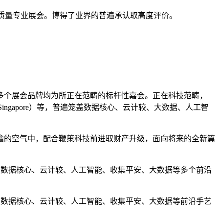
业的高质量专业展会。博得了业界的普遍承认取高度评价。
，旗下多个展会品牌均为所正在范畴的标杆性嘉会。正在科技范畴，
Week Singapore）等，普遍笼盖数据核心、云计较、大数据、人工智
的空气中，配合鞭策科技前进取财产升级，面向将来的全新篇
ia 从办，聚焦数据核心、云计较、人工智能、收集平安、大数据等多个前沿
 从办。展会聚焦数据核心、云计较、人工智能、收集平安、大数据等前沿手艺