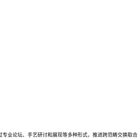
专业论坛、手艺研讨和展现等多种形式，推进跨范畴交换取合