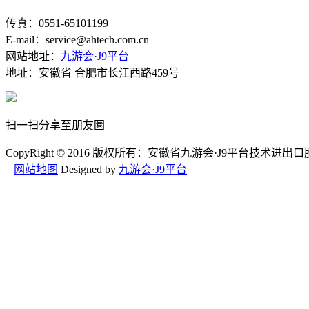
传真：0551-65101199
E-mail：service@ahtech.com.cn
网站地址：
九游会·J9平台
地址：安徽省 合肥市长江西路459号
扫一扫分享至朋友圏
CopyRight © 2016 版权所有：安徽省九游会·J9平台技术进
网站地图
Designed by
九游会·J9平台