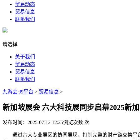
贸易动态
贸易信息
联系我们
请选择
关于我们
贸易动态
贸易信息
联系我们
九游会·J9平台
>
贸易信息
>
新加坡展会 六大科技展同步启幕2025新
发布时间：2025-07-12 12:25
浏览次数
次
通过六大专业展区的协同展现，打制完整的财产链交换平台