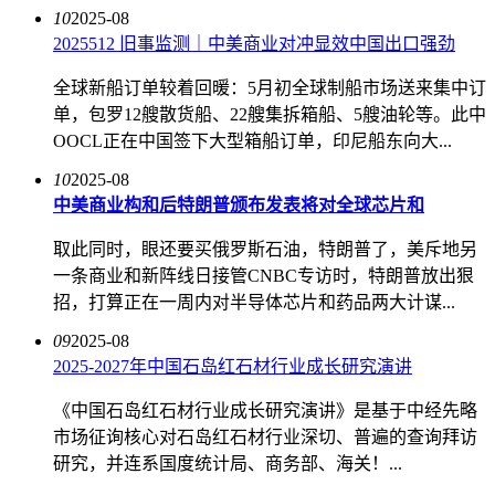
10
2025-08
2025512 旧事监测｜中美商业对冲显效中国出口强劲
全球新船订单较着回暖：5月初全球制船市场送来集中订
单，包罗12艘散货船、22艘集拆箱船、5艘油轮等。此中
OOCL正在中国签下大型箱船订单，印尼船东向大...
10
2025-08
中美商业构和后特朗普颁布发表将对全球芯片和
取此同时，眼还要买俄罗斯石油，特朗普了，美斥地另
一条商业和新阵线日接管CNBC专访时，特朗普放出狠
招，打算正在一周内对半导体芯片和药品两大计谋...
09
2025-08
2025-2027年中国石岛红石材行业成长研究演讲
《中国石岛红石材行业成长研究演讲》是基于中经先略
市场征询核心对石岛红石材行业深切、普遍的查询拜访
研究，并连系国度统计局、商务部、海关！...