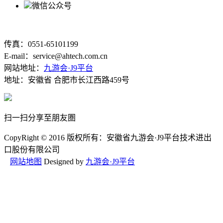
微信公众号
传真：0551-65101199
E-mail：service@ahtech.com.cn
网站地址：
九游会·J9平台
地址：安徽省 合肥市长江西路459号
扫一扫分享至朋友圏
CopyRight © 2016 版权所有：安徽省九游会·J9平台技术进出
口股份有限公司
网站地图
Designed by
九游会·J9平台