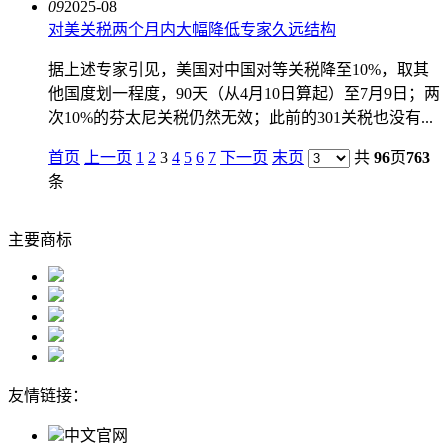
09
2025-08
对美关税两个月内大幅降低专家久远结构
据上述专家引见，美国对中国对等关税降至10%，取其
他国度划一程度，90天（从4月10日算起）至7月9日；两
次10%的芬太尼关税仍然无效；此前的301关税也没有...
首页
上一页
1
2
3
4
5
6
7
下一页
末页
共
96
页
763
条
主要商标
友情链接：
中文官网