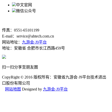
中文官网
微信公众号
传真：0551-65101199
E-mail：service@ahtech.com.cn
网站地址：
九游会·J9平台
地址：安徽省 合肥市长江西路459号
扫一扫分享至朋友圏
CopyRight © 2016 版权所有：安徽省九游会·J9平台技术进出
口股份有限公司
网站地图
Designed by
九游会·J9平台