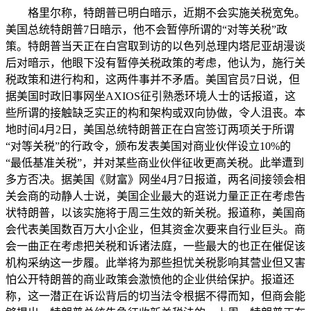
格里尔称，特朗普已明白暗示，近期不会实施关税宽免。
美国总统特朗普7日暗示，他不会暂停所谓的“对等关税”政
策。特朗普当天正在白宫取到访的以色列总理内塔尼亚胡漫谈
后对暗示，他眼下没有暂停关税政策的考虑，他认为，施行关
税政策和进行构和，这两件事并不矛盾。美国官员7日说，但
据美国时政旧事网坐AXIOS征引熟悉环境人士的话报道，这
些所谓的接触缺乏实正的构和架构或双向协做，令人沮丧。本
地时间4月2日，美国总统特朗普正在白宫签订两项关于所谓
“对等关税”的行政令，颁布发表美国对商业伙伴设立10%的
“最低基准关税”，并对某些商业伙伴征收更高关税。此举遭到
多方否决。据美国《财富》网坐4月7日报道，两名间接领会相
关会商的动静人士说，美国企业最大的逛说力量正正在考虑告
状特朗普，以该实施将于周三生效的新关税。报道称，美国商
会代表美国数百万大小企业，但其资金次要来自行业巨头。商
会一曲正在考虑把关税和诉诸法庭，一些最大的也正在催促该
机构采纳这一步履。此举将为那些担忧关税影响其营业但又害
怕公开特朗普的商业政策会激愤他的企业供给保护。报道还
称，这一潜正在诉讼背后的切当法令根据不得而知，但商会能