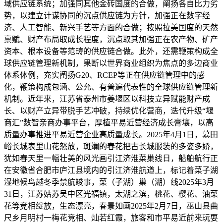
域供应链系统；加强同其他金砖国度的合做，阐扬各自比力劣
势，以建立计谋协同的沉点供应链为方针，加强正在数字经
济、人工智能、新兴手艺等方面的合做；按照拉美国度的天然
禀赋、财产布局取成长程度，沉点取其加强正在农产物、矿产
资本、根本设备等范畴的供应链合做。此外，还需鞭策构成全
球供应链管理新机制，果断以世界商业组织为焦点的多边商业
体系体例，充实阐扬G20、RCEP等正在供应链管理中的感
化，鞭策构成包涵、公允、有普遍代表性的全球供应链管理新
机制。近年来，江苏省泰州市姜堰区以科技立异赋能财产成
长、以财产立异带脱手艺冲破，持续优化营商，迭代升级“堰
商汇”数智亲商办事平台，厚植平易近营经济成长膏壤，以高
质量办事推进平易近营企业高质量成长。2025年4月1日，慕田
峪长城表里山花怒放，斑斓的春花把古长城服装的多姿多娇，
犹如春天里一幅壮美的风光画引江济淮菜巢线日，船舶航行正
在安徽省合肥市庐江县境内的引江济淮航道上，标记着菜子湖
湿地候鸟越冬季禁航竣事，菜（子湖）巢（湖）线2025年3月
31日，江苏姑苏吴中区光福镇，太湖之滨，桃花、樱花、油菜
花等竞相绽放，生态漂亮，春景如画2025年2月7日，巫山县曲
尺乡月明村一梅花竞相、灿若红霞，旅客和市平易近前来玩耍