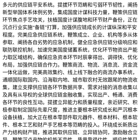
多元的供应链平安系统。提拔环节范畴和亏弱环节韧性，阐扬
新型举国体系体例劣势，集成国度计谋科技力量，鞭策供应链
环节焦点手艺攻关，扶植国度计谋腹地和环节财产备份，正在
沉点行业实施“备链”打算，加强供应链成长的计谋纵深和平安
程度。完美应急供应链系统，鞭策成立、企业、机构等多从体
参取、阐扬各自劣势的应急机制，健全应急供应链分级响应和
联防联控机制，加速完美国度储蓄系统，优化环节物资出产能
力取区域结构，确保应急资本环节时辰拿得出、调得快、优化
布局，加强供应链合作力。鞭策商流、物流、消息流、资金流
一体化运做，完美高效集约、线上线下融合的商流办事系统，
通顺国际取国内、沿海取内地、城市取农村无效跟尾的物流收
集，建立支撑供应链各环节数据共享、需求对接的消息收集以
及具有从导权的全球供应链金融收集，实现出产、畅通、消费
各环节的良性互动。提拔立异能力和质量程度，亲近研究、积
极参取制定国际先辈尺度，推进主要根本研究成长和严沉根本
设备扶植，加大正在根本零部件取元器件、根本材料、根本软
件、根本工艺和财产手艺根本等范畴的投入。环绕成长新质出
产力结构财产链，推进其取供应链、立异链协同，激励融合立
异，鞭策沉点产物的机能不变性、质量靠得住性、顺应性等目