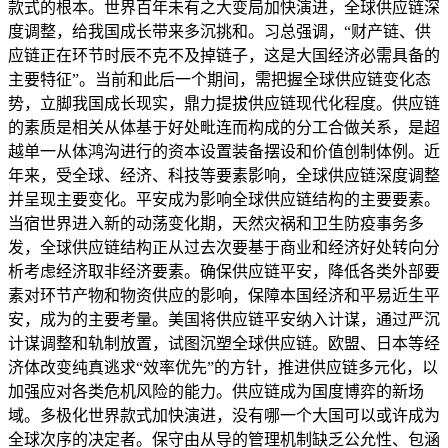
款式的根本。世界百年未有之大变局加快演进，全球供应链深
度调整，给我国成长带来多沉挑和。习总强调，“财产链、供
应链正在环节时辰不克不及掉链子，这是大国经济必需具备的
主要特征”。当前和此后一个期间，需把握全球供应链变化态
势，立脚我国成长现实，鼎力提拔供应链现代化程度。供应链
的素质是相关从体基于好处毗连而构成的分工合做关系，是超
越单一从体鸿沟进行的资本设置装备摆设和价值创制体例。近
年来，受全球、经济、科技等要素影响，全球供应链深度调整
并呈现主要变化。平安成为影响全球供应链结构的主要要素。
当宿世界进入新的动荡变化期，天然灾祸和卫生防疫事务多
发，全球供应链结构正从过去次要基于商业和经济好处转向分
析考虑经济取非经济要素。确保供应链平安，降低各类外部要
素对环节产物和物资供应的影响，保障本国经济和平易近生平
安，成为的主要考量。美国将供应链平安纳入计谋，通过严沉
计谋调整和轨制放置，试图沉塑全球供应链。欧盟、日本等经
济体改变纯真逃求“效率优先”的方针，推进供应链多元化，以
加强应对各类危机风险的能力。供应链成为国度博弈的新场
域。多极化世界款式加快演进，没有哪一个大国可以或许成为
全球次序的决定者。保守由从导的管理机制缺乏公允性、包涵