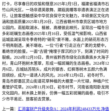
打卡，尽享春日的欢愉和惬意2025年2月5日，福建省福清市石
竹山风光区，一场非遗英歌舞、建瓯挑幡等非遗表演正正在进
行，让旅客感触感染中华优良保守文化魅力，丰硕景区文化内
涵和旅逛质量2025年1月20日，江西省赣州市章贡区城市地方
公园内，逛船取湖水、植被、高楼彼此映托，呈现出一幅冬日
多彩斑斓生态画卷2025年1月16日，受低温气候影响，山西省
运城盐湖呈现冬季奇特的“硝花”景不雅，水面上的硝花形态万
千明亮剔透，美不堪收。一位“行者”行走正在广袤的戈壁中，
着绝世的脸蛋，一面“古镜”掩埋于厚沉的沙下，刻满了时间的
裂痕。2024年12月10日，贵州省黔西市绿化白族彝族乡大海子
村，青山环抱树木葱翠，形成一幅斑斓的生态画卷。2024年12
月6日，古城姑苏陌头，成片的银杏、红枫等树木五颜六色满
目缤纷，成为一道诱人的风光。2024年12月6日，初冬时节，
青岛市即墨区灵山街道花草种植的大棚里一片忙碌，种植户忙
着管护花草。2024年11月30日，初冬时节，河南省南阳卧龙岗
文化园内，树木换上新拆，仿佛一幅五彩斑斓的画卷，吸引不
少市平易近、旅客前去赏景。
上一篇：
汇添富财产升级夹杂A：2024年利润248433万元 净值