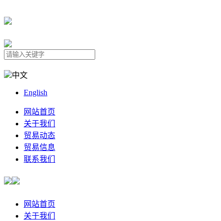
中文
English
网站首页
关于我们
贸易动态
贸易信息
联系我们
网站首页
关于我们