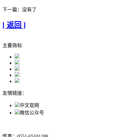
下一篇：没有了
[ 返回 ]
主要商标
友情链接：
中文官网
微信公众号
传真：0551-65101199