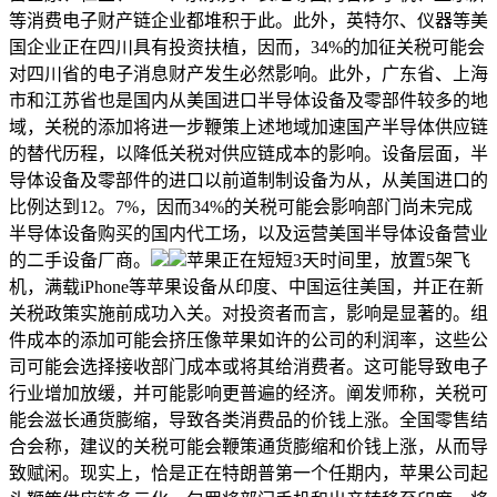
等消费电子财产链企业都堆积于此。此外，英特尔、仪器等美
国企业正在四川具有投资扶植，因而，34%的加征关税可能会
对四川省的电子消息财产发生必然影响。此外，广东省、上海
市和江苏省也是国内从美国进口半导体设备及零部件较多的地
域，关税的添加将进一步鞭策上述地域加速国产半导体供应链
的替代历程，以降低关税对供应链成本的影响。设备层面，半
导体设备及零部件的进口以前道制制设备为从，从美国进口的
比例达到12。7%，因而34%的关税可能会影响部门尚未完成
半导体设备购买的国内代工场，以及运营美国半导体设备营业
的二手设备厂商。
苹果正在短短3天时间里，放置5架飞
机，满载iPhone等苹果设备从印度、中国运往美国，并正在新
关税政策实施前成功入关。对投资者而言，影响是显著的。组
件成本的添加可能会挤压像苹果如许的公司的利润率，这些公
司可能会选择接收部门成本或将其给消费者。这可能导致电子
行业增加放缓，并可能影响更普遍的经济。阐发师称，关税可
能会滋长通货膨缩，导致各类消费品的价钱上涨。全国零售结
合会称，建议的关税可能会鞭策通货膨缩和价钱上涨，从而导
致赋闲。现实上，恰是正在特朗普第一个任期内，苹果公司起