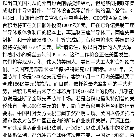
以出口美国为从的外商也会削弱投资结构，但能够间接鞭策集
成电和半导体器件、半导体设备及零部件产物的国产替代。3
月3日，特朗普正在白宫和台积电董事长、CEO魏哲家会晤，
台积电将正在美国额外投资1000亿美元，正在已许诺建制三座
半导体系体例制厂的根本上，再建制三座半导体厂，两座先辈
封拆厂和一座研发核心。打算完成后，台积电将来对美国的投
资将提拔到1650亿美元。
“请记住，数以百万计的人类大军
拧着小小的螺丝去制制iPhone，这种工作将会正在美国发生。
它们将实现从动化，伟大的美国人、美国手艺工人将会补缀它
们。”美国商务部部长霍华德·卢特尼克17日暗示。2024年，美
国芯片市场是1800亿美元摆布，客岁10月一个月内美国就买了
全球186亿美元的芯片。而目前，依托着最先辈制程的手艺劣
势，台积电曾经占领了全球芯片市场60%以上的份额，几乎能
够说是垄断了全球先辈芯片市场。若是台积电操纵特朗普的关
税独有一年1800亿美元的订单，简直是台积电本年盈利的环节
要素。中国针对美方关税已阐了然严明立场。美国以各类托言
颁布发表对包罗中国正在内的所有商业伙伴关税，严沉正益，
严沉违反世界商业组织法则，严沉损害以法则为根本的多边商
业体系体例，严沉冲击全球经济次序不变，中国对此强烈，否