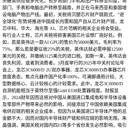
头鞭策供应链多元化，包罗将部门手机和出产转移至印度，将
部门、手表和电脑出产转移至越南，并正在马来西亚和泰国增
设电脑产物出产线。最初，关税将沉塑芯片财产链款式，“逆
全球化”形势将推进中国成长内需和国产自从芯片财产链，龙
芯中科、华大、海光等 AI、芯片范畴的相关企业将会受益。
有行业人士称，芯片关税将损害美国芯片设想厂商好处。例
如，若是英伟达一款AI GPU的售价为50000美元，毛利率为
75%，那么若是要征收25%的关税，英伟达就必需申报12500
美元的关税，并缴纳3125美元的进口税。如斯一来，英伟达会
丧失利润，或者到消费者。3月底举行的2025年中关村论坛年
会上，龙芯3C6000/D 2U双办事器、龙芯3C6000/D办事器芯片
首度表态，焦点元器件国产化率100%，可满脚通用计较、大
型数据核心、云计较核心的计较需求。此中，龙芯3C6000/D
自测机能相当于英特尔至强Gold 6338处置器程度。财报显
示，2024财年因而这将对中国从美国进口集成电和半导体设备
及零部件产物带来必然的影响，间接添加了中国依赖美国集成
电供应链的相关企业成本，但因为从美国进口半导体产物的总
金额不大，因而对国内半导体财产链和供应链的影响无限。朱
晶强调，美国关税对国内四川等多个省份发生必然影响，吸引