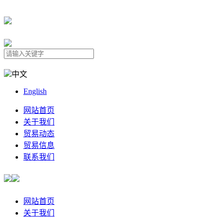
中文
English
网站首页
关于我们
贸易动态
贸易信息
联系我们
网站首页
关于我们