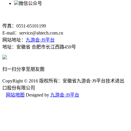
微信公众号
传真：0551-65101199
E-mail：service@ahtech.com.cn
网站地址：
九游会·J9平台
地址：安徽省 合肥市长江西路459号
扫一扫分享至朋友圏
CopyRight © 2016 版权所有：安徽省九游会·J9平台技术进出
口股份有限公司
网站地图
Designed by
九游会·J9平台