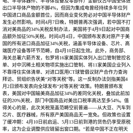
电、半导体器件、半导体设备及零部件）金额仅占中国全体进
出口半导体产物的不脚4%，但因为集成电曾经持续多年位列
中国进口商品金额首位，因而商业变化势必对中国半导体财产
发生必然影响。时间4月7日晚，特朗普再次强调，若中国不打
消对美商品的34%关税反制办法，美国将于4月9日起对中国商
品额外加征50%关税。时间4月4日，中国颁布发表对原产于美
国的所有进口商品加征34%关税，涵盖半导体设备、芯片、高
端医疗设备等环节范畴，自4月10日起生效。此外，商务部、
海关总署六箭齐发，包罗将16家美国实体列入出口管制管控名
单、对中沉稀土相关物项实施出口管制、将11家美国企业列入
不靠得住实体清单、对进口医用CT球管倡议财产合作力查询
拜访、贸组织告状美“对等关税”等。这一反制办法剑指美国4
月2日颁布发表向全球发布“对等关税”政策。特朗普颁布发
表，美国对中国输美商品加征34%的差同化关税，叠加此前加
征的20%关税，部门中国商品对美出口税率高达至多54%。值
得关心的是，此次关税笼盖范畴空前普遍——从大豆、汽车到
芯片、医疗器械，所有原产美国商品无一宽免。但政策也设置
了缓冲期：4月10日前启运、5月13日前到港的货色仍享受原税
率，这为企业调整供应链留出窗口期。“若是中国不正在明天