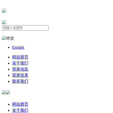
中文
English
网站首页
关于我们
贸易动态
贸易信息
联系我们
网站首页
关于我们