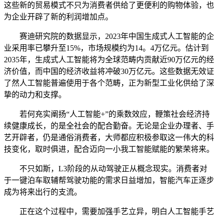
这些新的贸易模式不只为消费者供给了更便利的购物体验，也
为企业开辟了新的利润增加点。
赛迪研究院的数据显示，2023年中国生成式人工智能的企
业采用率已攀升至15%，市场规模约为14。4万亿元。估计到
2035年，生成式人工智能将为全球范畴内贡献近90万亿元的经
济价值，而中国的经济收益将冲破30万亿元。这些数据无效证
了然人工智能普遍使用于各个范畴，正为新型工业化供给了深
挚的动力和支撑。
若何充实阐扬“人工智能+”的乘数效应，鞭策社会经济持
续健康成长，的是全社会的配合勤奋。无论是企业办理者、手
艺开辟者，仍是通俗消费者，大师都应积极参取这一伟大的科
技变化，取时俱进，配合迈向一小我工智能赋能的繁荣将来。
不只如斯，L3阶段的从动驾驶正从概念现实。消费者对
于一键泊车取辅帮驾驶功能的需求日益增加，智能汽车正逐步
成为将来出行的支流。
正在这个过程中，需要加强手艺立异，明白人工智能手艺