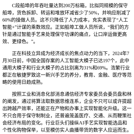
C段船埠的年吞吐量达到200万标箱，比拟同规模的保守
船埠，货色拆卸、转运和堆放环减省少了50%，并响应削减了
60%的操做人员。这不只降低了人力成本，充实表现了“人工
智能+”计谋的乘数效应。正如船埠工做人员所说，“我们的方
针是通过智能手艺来处理保守功课的痛点，让口岸运做更高
效、更绿色。”。
正在科技立异成为经济成长的焦点动力的当下，2024年7
月30日前，中国全国存案的人工智能大模子已达197个，此中
通用大模子和行业大模子的占比别离为31%和69%。浩繁行业
都正在敏捷罗致这一新兴手艺的养分，教育、金融、医疗等范
畴的使用日趋成熟。
按照工业和消息化部消息通信经济专家委员会委员盘和林
的阐发，通过将算法取数据思维连系，企业不只可以或许提超
出跨越产效率，还能正在产物和办事上实现智能化升级。这一
不只合用于保守制制业，还普遍笼盖医疗、交通、从而鞭策社
会经济布局的变化。行业巨头们操纵AI手艺实现智能选品和
个性化购物保举，以至模仿实人曲播带货的数字人应运而生。